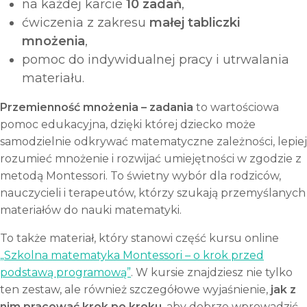
na każdej karcie
10 zadań
,
ćwiczenia z zakresu
małej tabliczki
mnożenia
,
pomoc do indywidualnej pracy i utrwalania
materiału.
Przemienność mnożenia – zadania
to wartościowa
pomoc edukacyjna, dzięki której dziecko może
samodzielnie odkrywać matematyczne zależności, lepiej
rozumieć mnożenie i rozwijać umiejętności w zgodzie z
metodą Montessori. To świetny wybór dla rodziców,
nauczycieli i terapeutów, którzy szukają przemyślanych
materiałów do nauki matematyki.
To także materiał, który stanowi część kursu online
„Szkolna matematyka Montessori – o krok przed
podstawą programową”
. W kursie znajdziesz nie tylko
ten zestaw, ale również szczegółowe wyjaśnienie,
jak z
nim pracować krok po kroku
, aby dobrze wprowadzić