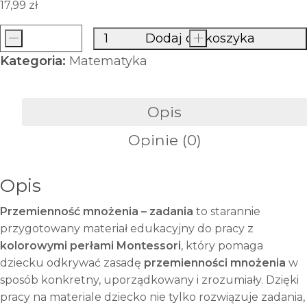
17,99
zł
-
Dodaj do koszyka
+
ilość
Kategoria:
Matematyka
Przemienność
mnożenia
–
Opis
zadania
Opinie (0)
|
Materiał
Montessori
Opis
z
Przemienność mnożenia – zadania
to starannie
kolorowymi
przygotowany materiał edukacyjny do pracy z
perłami
kolorowymi perłami Montessori
, który pomaga
dziecku odkrywać zasadę
przemienności mnożenia
w
sposób konkretny, uporządkowany i zrozumiały. Dzięki
pracy na materiale dziecko nie tylko rozwiązuje zadania,