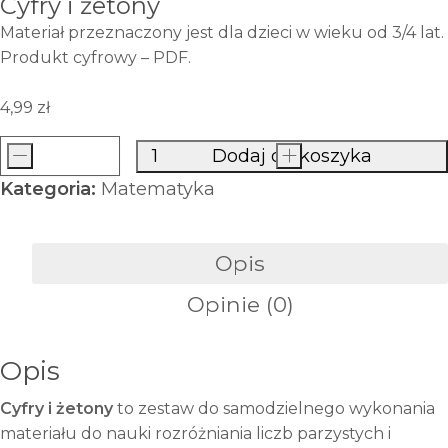
Cyfry i żetony
Materiał przeznaczony jest dla dzieci w wieku od 3/4 lat.
Produkt cyfrowy – PDF.
4,99
zł
-
Dodaj do koszyka
+
ilość
Kategoria:
Matematyka
Cyfry
i
żetony
Opis
Opinie (0)
Opis
Cyfry i żetony
to zestaw do samodzielnego wykonania
materiału do nauki rozróżniania liczb parzystych i