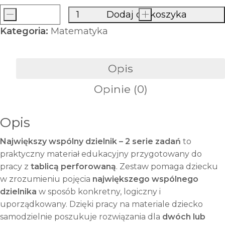
-
Dodaj do koszyka
+
ilość
Kategoria:
Matematyka
Największy
wspólny
dzielnik
Opis
–
Opinie (0)
NWD
2
serie
Opis
zadań
Największy wspólny dzielnik – 2 serie zadań
to
|
praktyczny materiał edukacyjny przygotowany do
Materiał
pracy z
tablicą perforowaną
. Zestaw pomaga dziecku
Montessori
w zrozumieniu pojęcia
największego wspólnego
do
dzielnika
w sposób konkretny, logiczny i
pracy
uporządkowany. Dzięki pracy na materiale dziecko
z
samodzielnie poszukuje rozwiązania dla
dwóch lub
tablicą