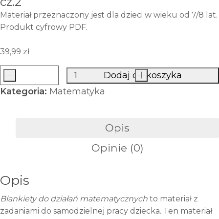
cz.2
Materiał przeznaczony jest dla dzieci w wieku od 7/8 lat.
Produkt cyfrowy PDF.
39,99
zł
-
Dodaj do koszyka
+
ilość
Kategoria:
Matematyka
Blankiety
do
zadań
Opis
matematycznych
Opinie (0)
cz.2
Opis
Blankiety do działań matematycznych
to materiał z
zadaniami do samodzielnej pracy dziecka. Ten materiał