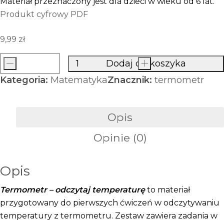
Materiał przeznaczony jest dla dzieci w wieku od 6 lat.
Produkt cyfrowy PDF
9,99
zł
-
Dodaj do koszyka
+
ilość
Kategoria:
Matematyka
Znacznik:
termometr
Termometr
–
odczytaj
Opis
temperaturę
Opinie (0)
Opis
Termometr – odczytaj temperaturę
to materiał
przygotowany do pierwszych ćwiczeń w odczytywaniu
temperatury z termometru. Zestaw zawiera zadania w