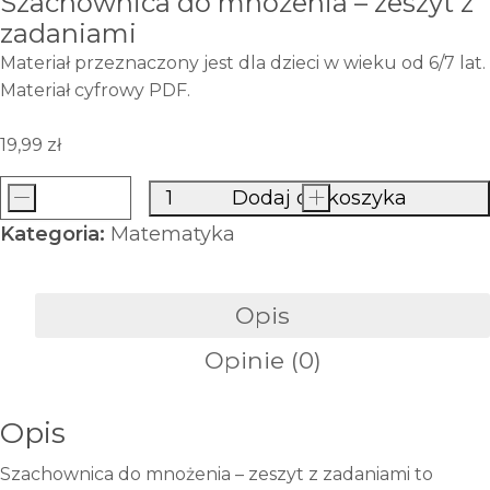
Szachownica do mnożenia – zeszyt z
zadaniami
Materiał przeznaczony jest dla dzieci w wieku od 6/7 lat.
Materiał cyfrowy PDF.
19,99
zł
-
Dodaj do koszyka
+
ilość
Kategoria:
Matematyka
Szachownica
do
mnożenia
Opis
–
Opinie (0)
zeszyt
z
zadaniami
Opis
Szachownica do mnożenia – zeszyt z zadaniami to