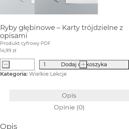
Ryby głębinowe – Karty trójdzielne z
opisami
Produkt cyfrowy PDF
14,99
zł
-
Dodaj do koszyka
+
ilość
Kategoria:
Wielkie Lekcje
Ryby
głębinowe
–
Opis
Karty
Opinie (0)
trójdzielne
z
opisami
Opis