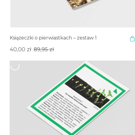
Książeczki o pierwiastkach – zestaw 1
Pierwotna
Aktualna
40,00
zł
89,95
zł
cena
cena
wynosiła:
wynosi:
89,95 zł.
40,00 zł.