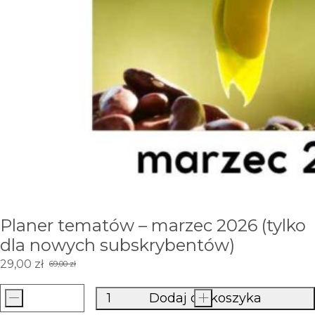
Planer tematów – marzec 2026 (tylko
dla nowych subskrybentów)
29,00
zł
69,00
zł
Pierwotna
Aktualna
cena
cena
-
Dodaj do koszyka
+
ilość
wynosiła:
wynosi: