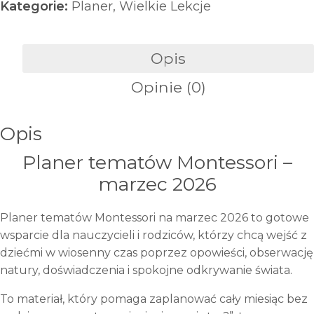
Kategorie:
Planer
,
Wielkie Lekcje
Planer
69,00 zł.
29,00 zł.
tematów
–
Opis
marzec
Opinie (0)
2026
(tylko
dla
Opis
nowych
Planer tematów Montessori –
subskrybentów)
marzec 2026
Planer tematów Montessori na marzec 2026 to gotowe
wsparcie dla nauczycieli i rodziców, którzy chcą wejść z
dziećmi w wiosenny czas poprzez opowieści, obserwację
natury, doświadczenia i spokojne odkrywanie świata.
To materiał, który pomaga zaplanować cały miesiąc bez