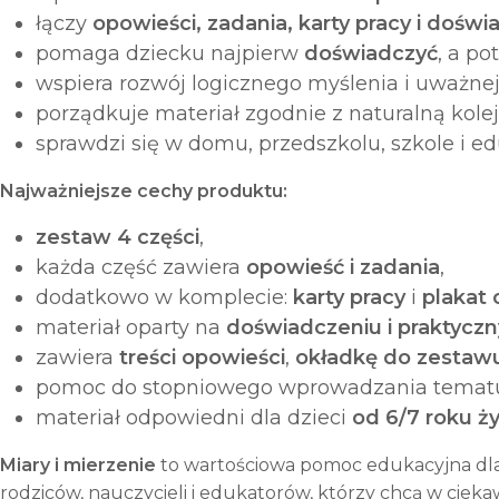
łączy
opowieści, zadania, karty pracy i doświ
pomaga dziecku najpierw
doświadczyć
, a p
wspiera rozwój logicznego myślenia i uważnej
porządkuje materiał zgodnie z naturalną kol
sprawdzi się w domu, przedszkolu, szkole i e
Najważniejsze cechy produktu:
zestaw 4 części
,
każda część zawiera
opowieść i zadania
,
dodatkowo w komplecie:
karty pracy
i
plakat 
materiał oparty na
doświadczeniu i praktyczn
zawiera
treści opowieści
,
okładkę do zestaw
pomoc do stopniowego wprowadzania temat
materiał odpowiedni dla dzieci
od 6/7 roku ży
Miary i mierzenie
to wartościowa pomoc edukacyjna dla d
rodziców, nauczycieli i edukatorów, którzy chcą w ci