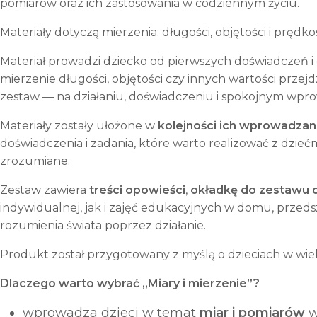
pomiarów oraz ich zastosowania w codziennym życiu.
Materiały dotyczą mierzenia: długości, objętości i prędkoś
Materiał prowadzi dziecko od pierwszych doświadczeń i 
mierzenie długości, objętości czy innych wartości przej
zestaw — na działaniu, doświadczeniu i spokojnym wpr
Materiały zostały ułożone w
kolejności ich wprowadzan
doświadczenia i zadania, które warto realizować z dzie
zrozumiane.
Zestaw zawiera
treści opowieści
,
okładkę do zestawu
indywidualnej, jak i zajęć edukacyjnych w domu, przedsz
rozumienia świata poprzez działanie.
Produkt został przygotowany z myślą o dzieciach w wi
Dlaczego warto wybrać „Miary i mierzenie”?
wprowadza dzieci w temat
miar i pomiarów
w