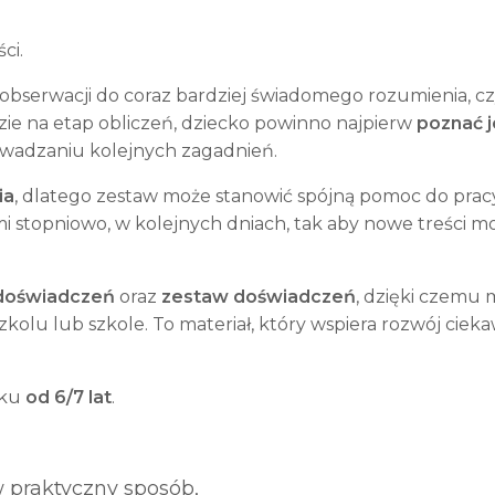
ci.
obserwacji do coraz bardziej świadomego rozumienia, cz
dzie na etap obliczeń, dziecko powinno najpierw
poznać j
owadzaniu kolejnych zagadnień.
ia
, dlatego zestaw może stanowić spójną pomoc do pracy
ćmi stopniowo, w kolejnych dniach, tak aby nowe treści 
 doświadczeń
oraz
zestaw doświadczeń
, dzięki czemu
kolu lub szkole. To materiał, który wspiera rozwój ciek
eku
od 6/7 lat
.
 praktyczny sposób,