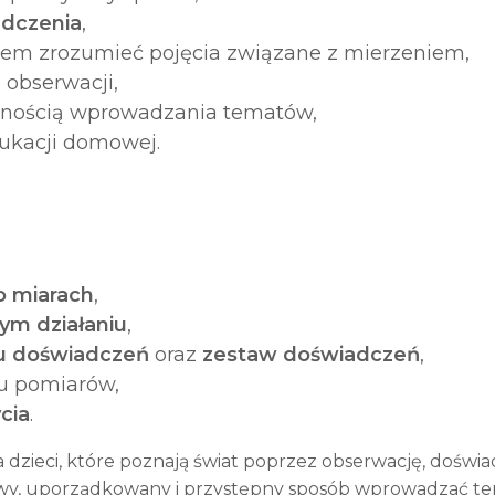
adczenia
,
otem zrozumieć pojęcia związane z mierzeniem,
 obserwacji,
ejnością wprowadzania tematów,
dukacji domowej.
o miarach
,
ym działaniu
,
u doświadczeń
oraz
zestaw doświadczeń
,
u pomiarów,
cia
.
zieci, które poznają świat poprzez obserwację, doświadc
ekawy, uporządkowany i przystępny sposób wprowadzać t