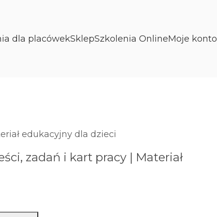
nia dla placówek
Sklep
Szkolenia Online
Moje konto
eriał edukacyjny dla dzieci
ci, zadań i kart pracy | Materiał