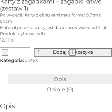
Karty z zagadkami – zagadki łatwe
(zestaw 1)
Po wycięciu karty z obrazkami mają format 9,7cm c
9,7cm.
Materiał przeznaczony jest dla dzieci w wieku od 4 lat.
Produkt cyfrowy (pdf).
12,00
zł
-
Dodaj do koszyka
+
ilość
Kategoria:
Język
Karty
z
zagadkami
Opis
-
Opinie (0)
zagadki
łatwe
(zestaw
Opis
1)