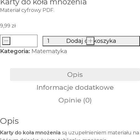
Karty do koła mnożenia
Materiał cyfrowy PDF.
9,99
zł
-
Dodaj do koszyka
+
ilość
Kategoria:
Matematyka
Karty
do
koła
Opis
mnożenia
Informacje dodatkowe
Opinie (0)
Opis
Karty do koła mnożenia
są uzupełnieniem materiału na