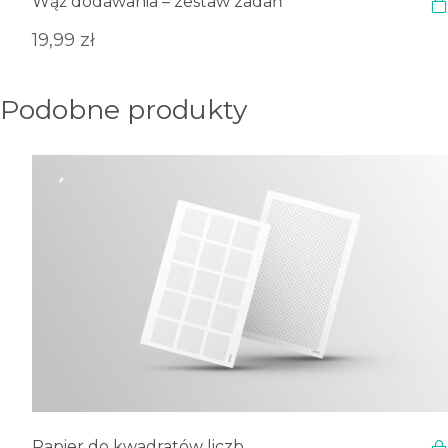
Wąż dodawania – zestaw zadań
19,99
zł
Podobne produkty
Papier do kwadratów liczb