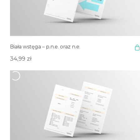
Biała wstęga – p.n.e. oraz n.e.
34,99
zł