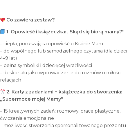
kultura
dla
dzieci
Co zawiera zestaw?
4–
1. Opowieść i książeczka: „Skąd się biorą mamy?”
12
lat
– ciepła, poruszająca opowieść o Krainie Mam
– do wspólnego lub samodzielnego czytania (dla dzieci
4–9 lat)
– pełna symboliki i dziecięcej wrażliwości
– doskonała jako wprowadzenie do rozmów o miłości i
relacjach
2. Karty z zadaniami + książeczka do stworzenia:
„Supermoce mojej Mamy”
– 15 kreatywnych zadań: rozmowy, prace plastyczne,
ćwiczenia emocjonalne
– możliwość stworzenia spersonalizowanego prezentu –