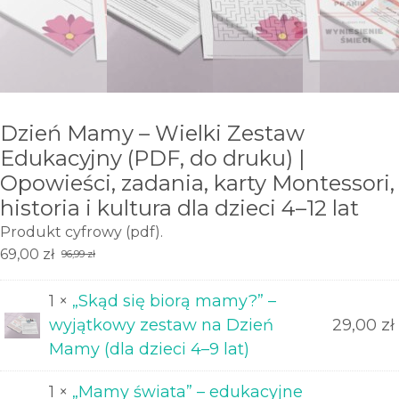
Dzień Mamy – Wielki Zestaw
Edukacyjny (PDF, do druku) |
Opowieści, zadania, karty Montessori,
historia i kultura dla dzieci 4–12 lat
Produkt cyfrowy (pdf).
69,00
zł
96,99
zł
Pierwotna
Aktualna
cena
cena
1 ×
„Skąd się biorą mamy?” –
wynosiła:
wynosi:
wyjątkowy zestaw na Dzień
29,00
zł
96,99 zł.
69,00 zł.
Mamy (dla dzieci 4–9 lat)
1 ×
„Mamy świata” – edukacyjne