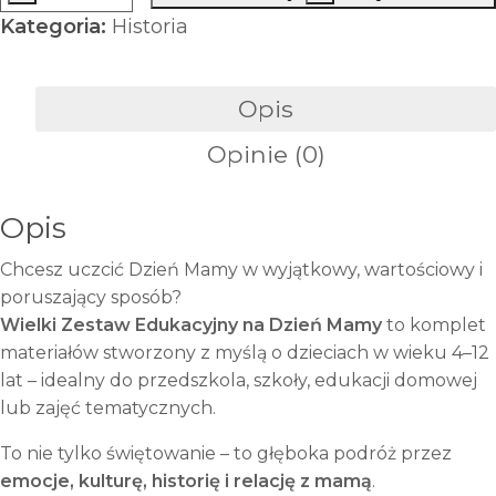
ilość
Kategoria:
Historia
Dzień
Mamy
–
Opis
Wielki
Opinie (0)
Zestaw
Edukacyjny
(PDF,
Opis
do
Chcesz uczcić Dzień Mamy w wyjątkowy, wartościowy i
druku)
poruszający sposób?
|
Wielki Zestaw Edukacyjny na Dzień Mamy
to komplet
Opowieści,
materiałów stworzony z myślą o dzieciach w wieku 4–12
zadania,
lat – idealny do przedszkola, szkoły, edukacji domowej
karty
lub zajęć tematycznych.
Montessori,
historia
To nie tylko świętowanie – to głęboka podróż przez
i
emocje, kulturę, historię i relację z mamą
.