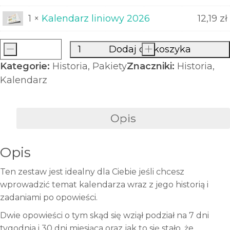
1 ×
Kalendarz liniowy 2026
12,19
zł
-
Dodaj do koszyka
+
ilość
Kategorie:
Historia
,
Pakiety
Znaczniki:
Historia
,
Zestaw
Kalendarz
Historia
kalendarza
MINI
Opis
Opis
Ten zestaw jest idealny dla Ciebie jeśli chcesz
wprowadzić temat kalendarza wraz z jego historią i
zadaniami po opowieści.
Dwie opowieści o tym skąd się wziął podział na 7 dni
tygodnia i 30 dni miesiąca oraz jak to się stało, że