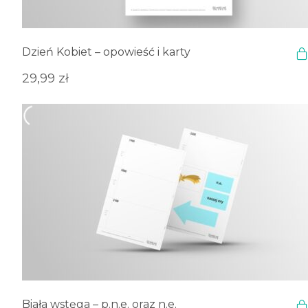
Dzień Kobiet – opowieść i karty
29,99
zł
Biała wstęga – p.n.e. oraz n.e.