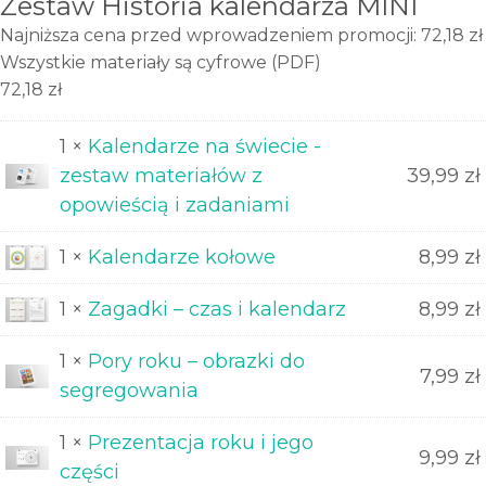
Zestaw Historia kalendarza MINI
Najniższa cena przed wprowadzeniem promocji: 72,18 zł
Wszystkie materiały są cyfrowe (PDF)
72,18
zł
1 ×
Kalendarze na świecie -
zestaw materiałów z
39,99
zł
opowieścią i zadaniami
1 ×
Kalendarze kołowe
8,99
zł
1 ×
Zagadki – czas i kalendarz
8,99
zł
1 ×
Pory roku – obrazki do
7,99
zł
segregowania
1 ×
Prezentacja roku i jego
9,99
zł
części