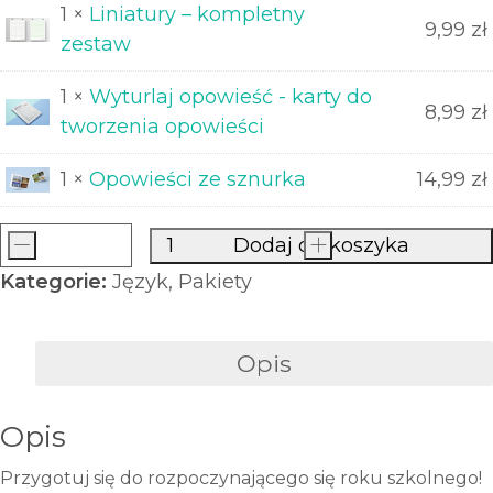
1 ×
Liniatury – kompletny
9,99
zł
zestaw
1 ×
Wyturlaj opowieść - karty do
8,99
zł
tworzenia opowieści
1 ×
Opowieści ze sznurka
14,99
zł
-
Dodaj do koszyka
+
ilość
Kategorie:
Język
,
Pakiety
Pakiet
językowy
"Język
Opis
na
start
Opis
-
zestaw
Przygotuj się do rozpoczynającego się roku szkolnego!