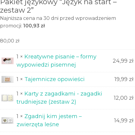
Pakiet językowy “Język na start –
zestaw 2”
Najniższa cena na 30 dni przed wprowadzeniem
promocji:
100,93 zł
80,00
zł
1 ×
Kreatywne pisanie – formy
24,99
zł
wypowiedzi pisemnej
1 ×
Tajemnicze opowieści
19,99
zł
1 ×
Karty z zagadkami - zagadki
12,00
zł
trudniejsze (zestaw 2)
1 ×
Zgadnij kim jestem –
14,99
zł
zwierzęta leśne