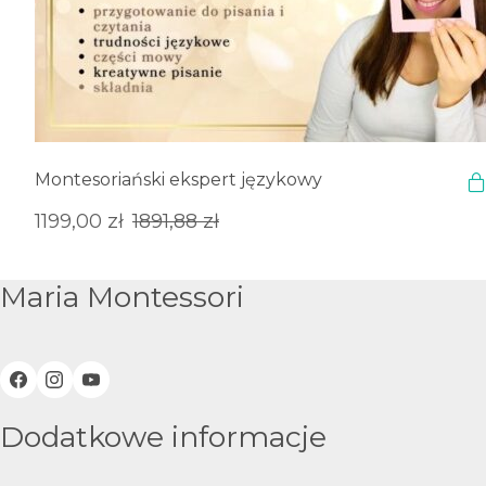
Montesoriański ekspert językowy
Pierwotna
Aktualna
1199,00
zł
1891,88
zł
cena
cena
wynosiła:
wynosi:
Maria Montessori
1891,88 zł.
1199,00 zł.
Dodatkowe informacje