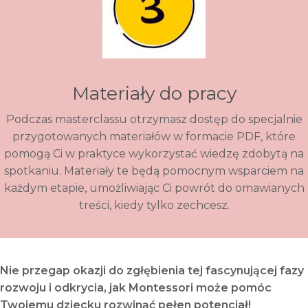
Materiały do pracy
Podczas masterclassu otrzymasz dostęp do specjalnie
przygotowanych materiałów w formacie PDF, które
pomogą Ci w praktyce wykorzystać wiedzę zdobytą na
spotkaniu. Materiały te będą pomocnym wsparciem na
każdym etapie, umożliwiając Ci powrót do omawianych
treści, kiedy tylko zechcesz.
Nie przegap okazji do zgłębienia tej fascynującej fazy
rozwoju i odkrycia, jak Montessori może pomóc
Twojemu dziecku rozwinąć pełen potencjał!