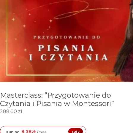
Masterclass: “Przygotowanie do
Czytania i Pisania w Montessori”
288,00
zł
8,38
zł
raty
Kup od
/mies.