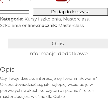
Dodaj do koszyka
ilość
Kategorie:
Kursy i szkolenia
,
Masterclass
,
Masterclass:
Szkolenia online
Znacznik:
Masterclass
"Przygotowanie
do
Czytania
Opis
i
Informacje dodatkowe
Pisania
w
Montessori"
Opis
Czy Twoje dziecko interesuje się literami i słowami?
Chcesz dowiedzieć się, jak najlepiej wspierać je w
pierwszych krokach ku czytaniu i pisaniu? To ten
masterclass jest właśnie dla Ciebie!