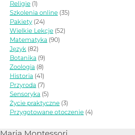
produktów
1
Religie
1
produkt
35
Szkolenia online
35
24
produktów
Pakiety
24
produkty
52
Wielkie Lekcje
52
90
produkty
Matematyka
90
82
produktów
Język
82
produkty
9
Botanika
9
8
produktów
Zoologia
8
produktów
41
Historia
41
produktów
7
Przyroda
7
produktów
5
Sensoryka
5
produktów
3
Życie praktyczne
3
produkty
4
Przygotowane otoczenie
4
produkty
Maria Montessori