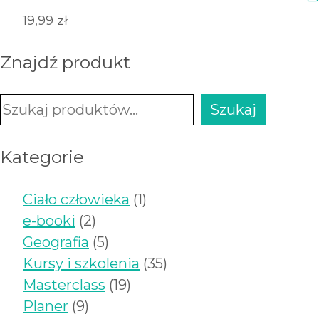
19,99
zł
Znajdź produkt
Szukaj
Szukaj
Kategorie
1
Ciało człowieka
1
2
produkt
e-booki
2
produkty
5
Geografia
5
produktów
35
Kursy i szkolenia
35
19
produktów
Masterclass
19
9
produktów
Planer
9